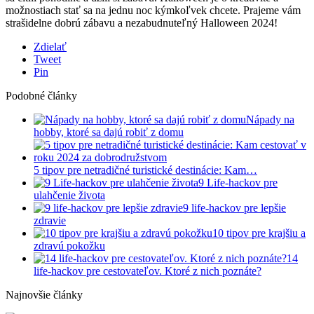
možnostiach stať sa na jednu noc kýmkoľvek chcete. Prajeme vám
strašidelne dobrú zábavu a nezabudnuteľný Halloween 2024!
Zdielať
Tweet
Pin
Podobné články
Nápady na
hobby, ktoré sa dajú robiť z domu
5 tipov pre netradičné turistické destinácie: Kam…
9 Life-hackov pre
ulahčenie života
9 life-hackov pre lepšie
zdravie
10 tipov pre krajšiu a
zdravú pokožku
14
life-hackov pre cestovateľov. Ktoré z nich poznáte?
Najnovšie články