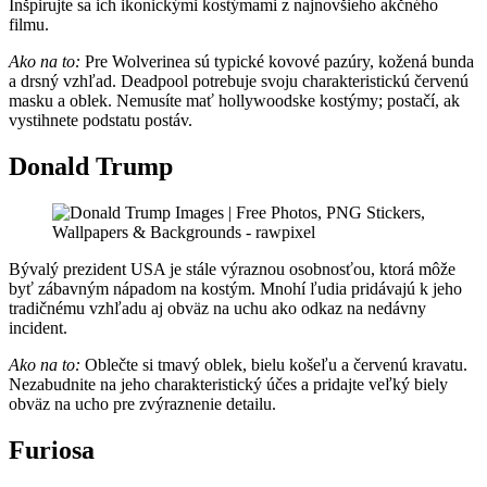
Inšpirujte sa ich ikonickými kostýmami z najnovšieho akčného
filmu.
Ako na to:
Pre Wolverinea sú typické kovové pazúry, kožená bunda
a drsný vzhľad. Deadpool potrebuje svoju charakteristickú červenú
masku a oblek. Nemusíte mať hollywoodske kostýmy; postačí, ak
vystihnete podstatu postáv.
Donald Trump
Bývalý prezident USA je stále výraznou osobnosťou, ktorá môže
byť zábavným nápadom na kostým. Mnohí ľudia pridávajú k jeho
tradičnému vzhľadu aj obväz na uchu ako odkaz na nedávny
incident.
Ako na to:
Oblečte si tmavý oblek, bielu košeľu a červenú kravatu.
Nezabudnite na jeho charakteristický účes a pridajte veľký biely
obväz na ucho pre zvýraznenie detailu.
Furiosa