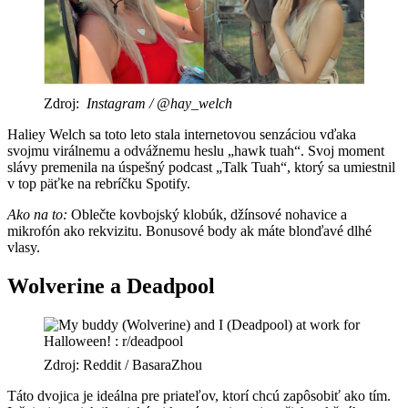
Zdroj:
Instagram / @hay_welch
Haliey Welch sa toto leto stala internetovou senzáciou vďaka
svojmu virálnemu a odvážnemu heslu „hawk tuah“. Svoj moment
slávy premenila na úspešný podcast „Talk Tuah“, ktorý sa umiestnil
v top päťke na rebríčku Spotify.
Ako na to:
Oblečte kovbojský klobúk, džínsové nohavice a
mikrofón ako rekvizitu. Bonusové body ak máte blonďavé dlhé
vlasy.
Wolverine a Deadpool
Zdroj: Reddit / BasaraZhou
Táto dvojica je ideálna pre priateľov, ktorí chcú zapôsobiť ako tím.