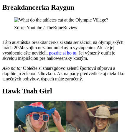
Breakdancerka Raygun
Zdroj: Youtube / TheRoneReview
Táto austrálska breakdancerka si stala senzáciou na olympijských
hrách 2024 svojím nezabudnuteľným vystúpením. Ak ste jej
vystúpenie ešte nevideli,
pozrite si ho tu
. Jej výrazný outfit je
skvelou inšpiráciou pre halloweensky kostým.
Ako na to:
Oblečte si smaragdovo zelenú športovú súpravu a
doplňte ju zelenou šiltovkou. Ak na párty predvediete aj niekoľko
tanečných pohybov, úspech máte zaručený.
Hawk Tuah Girl