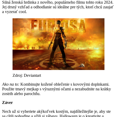
Silná ženská hrdinka z nového, populárneho filmu tohto roku 2024.
Jej drsný vzhľad a odhodlanie sú ideálne pre tých, ktorí chcú zaujať
a vyzerať cool.
Zdroj: Deviantart
Ako na to:
Kombinujte kožené oblečenie s kovovými doplnkami.
Použite tmavý mejkap s výraznými očami a nezabudnite na krátky
zostrih alebo parochňu.
Záver
Nech už si vyberiete akýkoľvek kostým, najdôležitejšie je, aby ste
sa cítili pohodlne a užili si zábavu. Halloween je o kreativite a