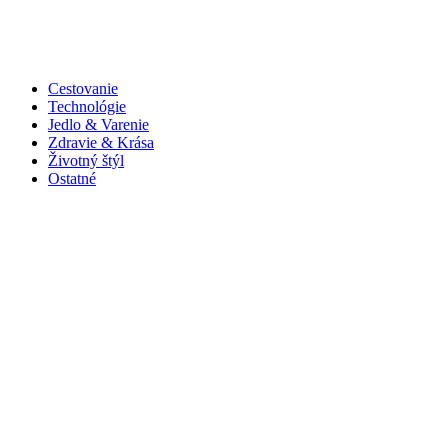
Cestovanie
Technológie
Jedlo & Varenie
Zdravie & Krása
Životný štýl
Ostatné